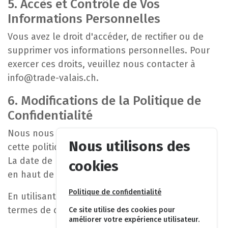
5. Accès et Contrôle de Vos
Informations Personnelles
Vous avez le droit d'accéder, de rectifier ou de
supprimer vos informations personnelles. Pour
exercer ces droits, veuillez nous contacter à
info@trade-valais.ch
.
6. Modifications de la Politique de
Confidentialité
Nous nous réservons le droit de mettre à jour
Nous utilisons des
cette politique de confidentialité à tout moment.
La date de la dernière mise à jour sera indiquée
cookies
en haut de la page.
Politique de confidentialité
En utilisant notre application, vous acceptez les
termes de cette politique de confidentialité.
Ce site utilise des cookies pour
améliorer votre expérience utilisateur.